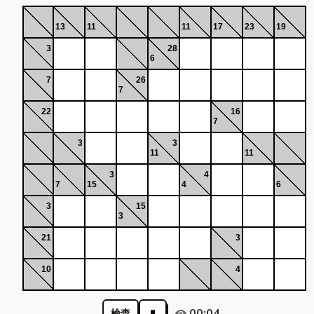
13
11
11
17
23
19
3
28
6
7
26
7
22
16
7
3
3
11
11
3
4
7
15
4
6
3
15
3
21
3
10
4
00:04
檢查