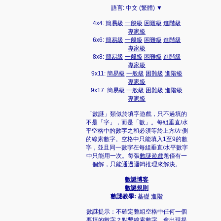
語言:
中文 (繁體) ▼
4x4:
簡易級
一般級
困難級
進階級
專家級
6x6:
簡易級
一般級
困難級
進階級
專家級
8x8:
簡易級
一般級
困難級
進階級
專家級
9x11:
簡易級
一般級
困難級
進階級
專家級
9x17:
簡易級
一般級
困難級
進階級
專家級
「數謎」類似於填字遊戲，只不過填的
不是「字」，而是「數」。每組垂直/水
平空格中的數字之和必須等於上方/左側
的線索數字。空格中只能填入1至9的數
字，並且同一數字在每組垂直/水平數字
中只能用一次。每張
數謎遊戲
題僅有一
個解，只能通過邏輯推理來解決。
數謎博客
數謎規則
數謎教學:
基礎
進階
數謎提示：不確定整組空格中任何一個
要填的數字？點擊線索數字，會出現提