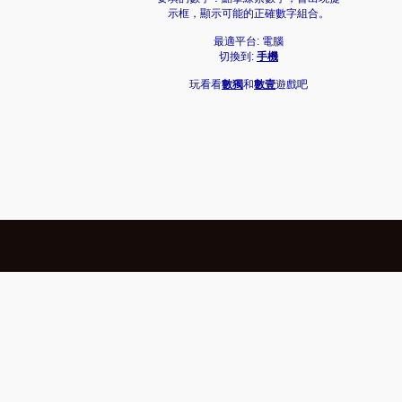
示框，顯示可能的正確數字組合。
最適平台: 電腦
切換到:
手機
玩看看
數獨
和
數壹
遊戲吧