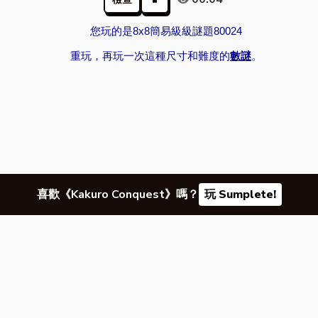
您玩的是8x8簡易級級謎題80024
重玩，再玩一次這種尺寸和難度的
數謎
。
喜歡《Kakuro Conquest》嗎？
玩 Sumplete!