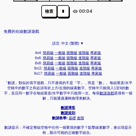
00:04
檢查
免費的在線數謎遊戲
語言:
中文 (繁體) ▼
4x4:
簡易級
一般級
困難級
進階級
專家級
6x6:
簡易級
一般級
困難級
進階級
專家級
8x8:
簡易級
一般級
困難級
進階級
專家級
9x11:
簡易級
一般級
困難級
進階級
專家級
9x17:
簡易級
一般級
困難級
進階級
專家級
「數謎」類似於填字遊戲，只不過填的不是「字」，而是「數」。每組垂直/水平
空格中的數字之和必須等於上方/左側的線索數字。空格中只能填入1至9的數
字，並且同一數字在每組垂直/水平數字中只能用一次。每張
數謎遊戲
題僅有一個
解，只能通過邏輯推理來解決。
數謎博客
數謎規則
數謎教學:
基礎
進階
數謎提示：不確定整組空格中任何一個要填的數字？點擊線索數字，會出現提示
框，顯示可能的正確數字組合。