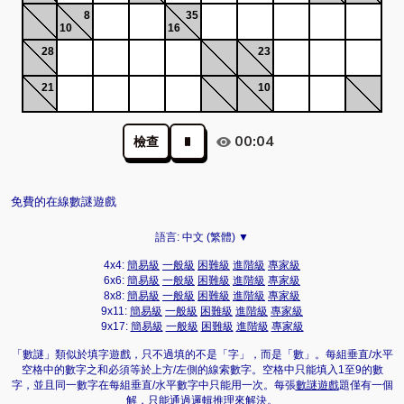
8
35
10
16
28
23
21
10
00:04
檢查
免費的在線數謎遊戲
語言:
中文 (繁體) ▼
4x4:
簡易級
一般級
困難級
進階級
專家級
6x6:
簡易級
一般級
困難級
進階級
專家級
8x8:
簡易級
一般級
困難級
進階級
專家級
9x11:
簡易級
一般級
困難級
進階級
專家級
9x17:
簡易級
一般級
困難級
進階級
專家級
「數謎」類似於填字遊戲，只不過填的不是「字」，而是「數」。每組垂直/水平
空格中的數字之和必須等於上方/左側的線索數字。空格中只能填入1至9的數
字，並且同一數字在每組垂直/水平數字中只能用一次。每張
數謎遊戲
題僅有一個
解，只能通過邏輯推理來解決。